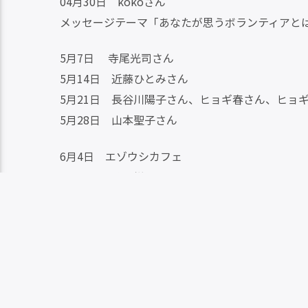
04月30日 kokoさん
メッセージテーマ「あなたが思うボランティアと
5月7日 寺尾光司さん
5月14日 近藤ひとみさん
5月21日 長谷川陽子さん、ヒョギ春さん、ヒョ
5月28日 山本聖子さん
6月4日 エゾウシカフェ
6月11日 谷口祥吾さん
6月18日 余市女子会
6月25日 乾太の会
7月2日
7月9日 谷口まどかさん
7月16日 北島さん、あきさん