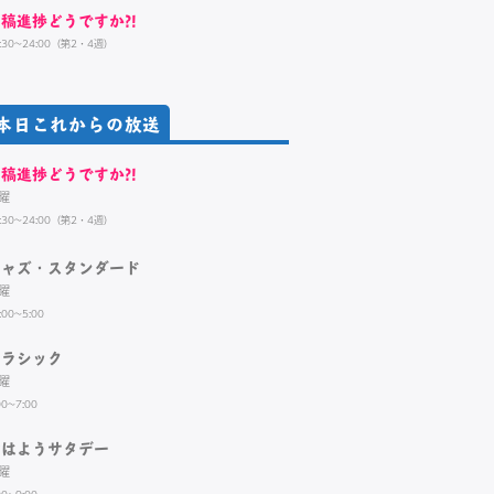
稿進捗どうですか?!
:30~24:00（第2・4週）
本日これからの放送
稿進捗どうですか?!
曜
:30~24:00（第2・4週）
ジャズ・スタンダード
曜
:00~5:00
クラシック
曜
00~7:00
おはようサタデー
曜