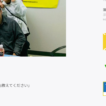
7:
土
9:
出教えてください」