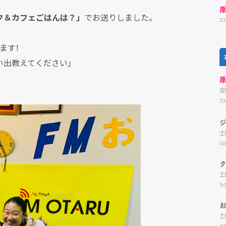
原
ク＆カフェごはんは？」
でお送りしました。
23
ます!
い出教えてください」
原
金
23
土
00
土
5:
土