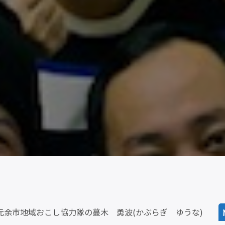
元余市地域おこし協力隊の蔓木 勇波(かぶらぎ ゆうな)