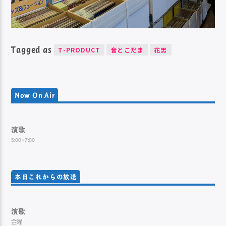
Tagged as
T-PRODUCT
音とこだま
花男
Now On Air
演歌
5:00~7:00
本日これからの放送
演歌
金曜