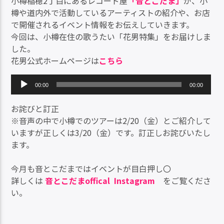
小樽稲穂2丁目にあるレコード屋
「音とこだま」
が、小
樽や道内外で活動しているアーティストの紹介や、お店
で開催されるイベント情報をお伝えしていきます。
今回は、小樽在住の歌うたい「花男特集」をお届けしま
した。
花男公式ホームページは
こちら
音
00:00
00:00
声
プ
お詫びと訂正
レ
※音声の中で小樽でのツアーは2/20（金）とご紹介して
ー
いますが正しくは3/20（金）です。訂正しお詫びいたし
ヤ
ます。
ー
今月も音とこだまではイベントが目白押し〇
詳しくは
音とこだまoffical Instagram
をご覧くださ
い。