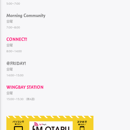
5:00~7:00
Morning Community
金曜
7:00~8:00
CONNECT!
金曜
8:00~14:00
@FRIDAY!
金曜
14:00~15:00
WINGBAY STATION
金曜
15:00~15:30 （第4週）