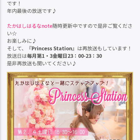
レ
です！
ー
年内最後の放送です♪
ヤ
ー
たかはしはるなnote
随時更新中ですので是非ご覧くださ
い☆
お楽しみに♪
そして、『
Princess Station』
は再放送もしています！
放送日は
毎月第1・3金曜日23：00-23：30
是非再放送も聞いてください♪