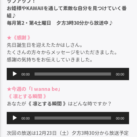
ップアップ！
お姫様やKAWAIIを通して素敵な自分を見つけていく番
組♪
毎月第2・第4土曜日 夕方3時30分から放送中♪
★《感謝 》
先日誕生日を迎えたたかはしさん。
たくさんの方々からメッセージをいただきました。
感謝の気持ちをお伝えしていきました。
音
00:00
00:00
声
プ
★
今週の「I wanna be」
レ
《 凛とする瞬間 》
ー
あなたが
《 凛とする瞬間 》
はどんな時ですか？
ヤ
ー
音
00:00
00:00
声
プ
次回の放送は12月23日（土）夕方3時30分から放送予定