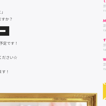
土
と」
1
ますか？
M
土
13
送予定です！
土
14
ください☆
W
土
15
ます！