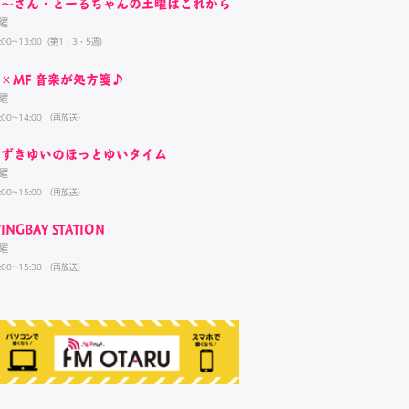
く～さん・とーるちゃんの土曜はこれから
曜
1:00~13:00（第1・3・5週）
×MF 音楽が処方箋♪
曜
:00~14:00 （再放送）
すずきゆいのほっとゆいタイム
曜
:00~15:00 （再放送）
INGBAY STATION
曜
:00~15:30 （再放送）