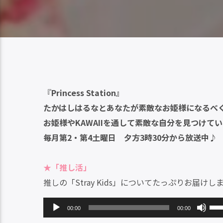
『
Princess Station』
たかはしはるなとあなたが素敵なお姫様になるべ
お姫様やKAWAIIを通して素敵な自分を見つけて
毎月第2・第4土曜日 夕方3時30分から放送中♪
★「推し活」
推しの「Stray Kids」についてたっぷりお届けし
音
ボ
00:00
00:00
声
リ