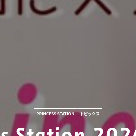
PRINCESS STATION
トピックス
ss Station 20