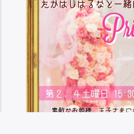
矢
っ
印
て
キ
く
ー
だ
を
さ
使
い
っ
て
く
だ
さ
い