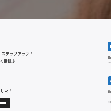
くステップアップ！
B
いく番組♪
10
ました！
B
土
10