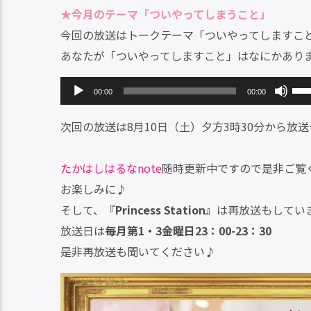
★今月のテーマ「ついやってしまうこと」
プ
ュ
今回の放送はトークテーマ「ついやってしますこ
レ
ー
あなたが「ついやってしますこと」はなにかあり
ー
ム
ヤ
調
音
ボ
00:00
00:00
ー
節
声
リ
に
次回の放送は8月10日（土）夕方3時30分から放
プ
ュ
は
レ
ー
上
たかはしはるなnote
随時更新中ですので是非ご覧
ー
ム
下
お楽しみに♪
ヤ
調
矢
そして、『
Princess Station』
は再放送もしてい
ー
節
印
放送日は
毎月第1・3金曜日23：00-23：30
に
キ
是非再放送も聞いてください♪
は
ー
上
を
下
使