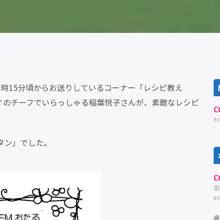
3時15分頃からお送りしているコーナー「レシピ教え
オのチーフでいらっしゃる稲葉悦子さんが、素敵なレシピ
C
8:
ラタン」でした。
C
金
8:
@