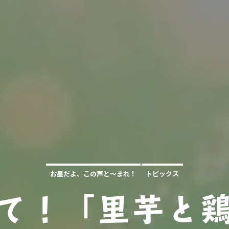
お昼だよ、この声と～まれ！
トピックス
て！「里芋と