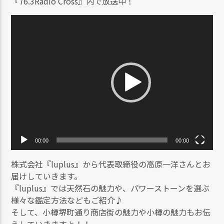
『76.3Radio Cross』内で放送中！
動
画
プ
レ
ー
ヤ
ー
00:00
00:00
株式会社『luplus』から代表取締役の高原一洋さんとお
届けしていきます。
『luplus』では天然石の魅力や、パワーストーンを選ぶ
様々な鑑定方法などもご紹介♪
そして、小樽堺町通り商店街の魅力や小樽の魅力もお伝