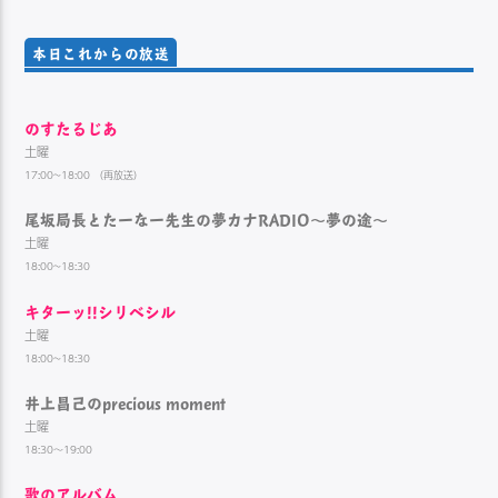
本日これからの放送
のすたるじあ
土曜
17:00~18:00 （再放送）
尾坂局長とたーなー先生の夢カナRADIO～夢の途～
土曜
18:00~18:30
キターッ!!シリベシル
土曜
18:00~18:30
井上昌己のprecious moment
土曜
18:30～19:00
歌のアルバム