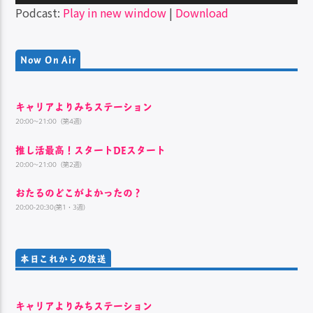
声
Podcast:
Play in new window
|
Download
プ
レ
ー
Now On Air
ヤ
ー
キャリアよりみちステーション
20:00~21:00（第4週）
推し活最高！スタートDEスタート
20:00~21:00（第2週）
おたるのどこがよかったの？
20:00-20:30(第1・3週）
本日これからの放送
キャリアよりみちステーション