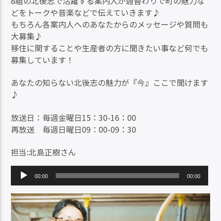
8組の北後志で活躍する案内人が週替わりで町の魅力な
どをトークや音楽などで伝えていきます♪
もちろん各案内人へのあなたからのメッセージや質問も
大募集♪
移住に関することや生産者の方に聞きたい事など何でも
募集しています！
あなたの知らない北後志の魅力が『今』ここで聞けます
♪
放送日：毎週金曜日15：30-16：00
再放送 毎週日曜日09：00-09：30
担当:北島正樹さん
音
00:00
00:00
声
プ
レ
ー