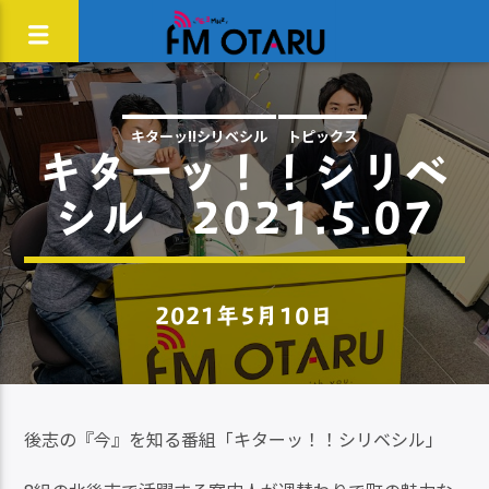
キターッ!!シリベシル
トピックス
キターッ！！シリベ
シル 2021.5.07
2021年5月10日
後志の『今』を知る番組「キターッ！！シリベシル」