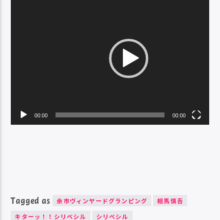
画
プ
レ
ー
ヤ
ー
00:00
00:00
Tagged as
余市ヴィンヤードグランピング
相馬慎吾
キターッ！！シリベシル
シリベシル