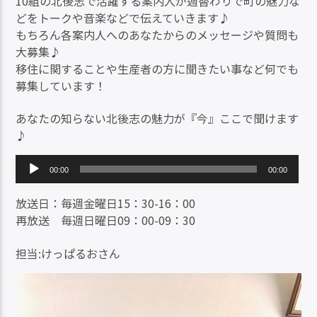
10組の北後志で活躍する案内人が週替わりで町の魅力な
どをトークや音楽などで伝えていきます♪
もちろん各案内人へのあなたからのメッセージや質問も
大募集♪
移住に関することや生産者の方に聞きたい事など何でも
募集しています！
あなたの知らない北後志の魅力が『今』ここで聞けます
♪
音
00:00
00:00
声
プ
放送日：毎週金曜日15：30-16：00
レ
再放送 毎週日曜日09：00-09：30
ー
ヤ
担当:けっぱるおさん
ー