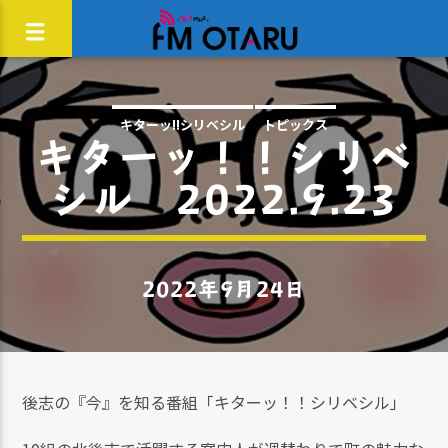
キターッ!!シリベシル
トピックス
キターッ！！シリベ
シル 2022.9.23
2022年9月24日
後志の『今』を知る番組「キターッ！！シリベシル」