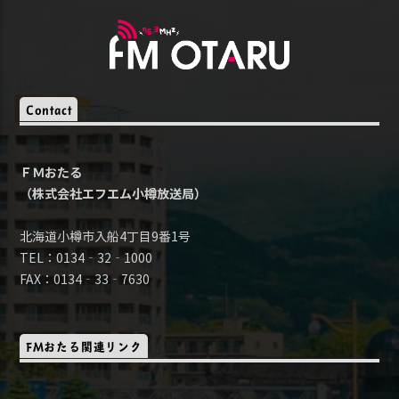
Contact
ＦＭおたる
（株式会社エフエム小樽放送局）
北海道小樽市入船4丁目9番1号
TEL：0134‐32‐1000
FAX：0134‐33‐7630
FMおたる関連リンク