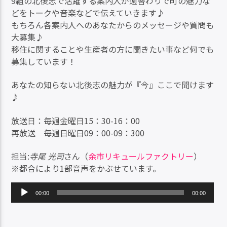
9組の北後志で活躍する案内人が週替わりで町の魅力な
どをトークや音楽などで伝えていきます♪
もちろん各案内人へのあなたからのメッセージや質問も
大募集♪
移住に関することや生産者の方に聞きたい事など何でも
募集しています！
あなたの知らない北後志の魅力が『今』ここで聞けます
♪
放送日：毎週金曜日15：30-16：00
再放送 毎週日曜日09：00-09：300
担当:
寺尾 光司
さん（
余市リキュールファクトリー
）
※都合により1部音声をかぶせています。
音
00:00
00:00
声
プ
レ