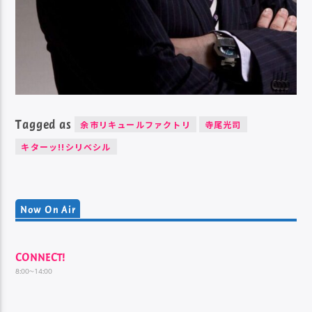
Tagged as
余市リキュールファクトリ
寺尾光司
キターッ!!シリベシル
Now On Air
CONNECT!
8:00~14:00