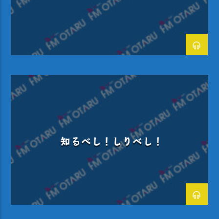
花火大会 実況生中継
知るべし！しりべし！