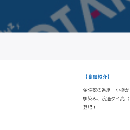
【番組紹介】
金曜夜の番組「小樽か
馴染み、渡邉ダイ亮（
登場！
■何か一冊（第1・3・