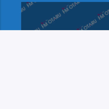
【特別番組】第60回お
たる潮まつり大花火大会
実況生中継