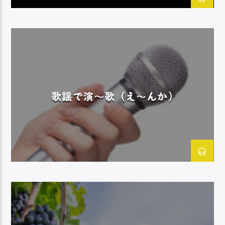
歌謡で演〜歌（え〜んか）