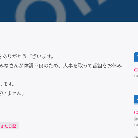
きありがとうございます。
涼北みなさんが体調不良のため、大事を取って番組をお休み
C
8:
します。
ざいません。
C
金
ずきた日記
8: