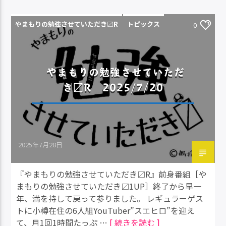
やまもりの勉強させていただき〼R
トピックス
0
やまもりの勉強させていただ
き〼R 2025/7/20
2025年7月28日
『やまもりの勉強させていただき〼R』前身番組［や
まもりの勉強させていただき〼1UP］終了から早一
年、満を持して戻って参りました。 レギュラーゲス
トに小樽在住の6人組YouTuber”スエヒロ”を迎え
て、月1回1時間たっぷ …
[ 続きを読む ]