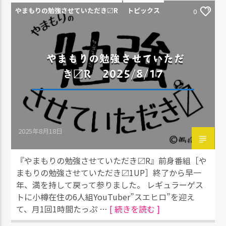
やまもりの勉強させていただき〼R
トピックス
0
やまもりの勉強させていただ
き〼R 2025/8/17
2025年8月18日
『やまもりの勉強させていただき〼R』前身番組［や
まもりの勉強させていただき〼1UP］終了から早一
年、満を持して戻って参りました。 レギュラーゲス
トに小樽在住の6人組YouTuber”スエヒロ”を迎え
て、月1回1時間たっぷ …
[ 続きを読む ]