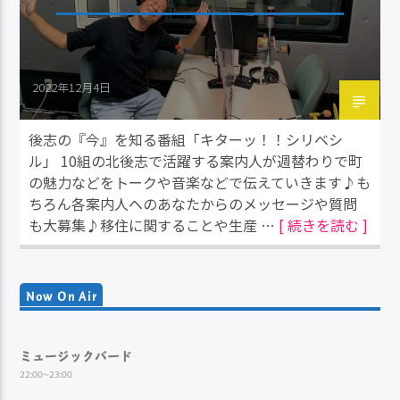
2022年12月4日
後志の『今』を知る番組「キターッ！！シリベシ
ル」 10組の北後志で活躍する案内人が週替わりで町
の魅力などをトークや音楽などで伝えていきます♪も
ちろん各案内人へのあなたからのメッセージや質問
も大募集♪移住に関することや生産 …
[ 続きを読む ]
Now On Air
ミュージックバード
22:00~23:00