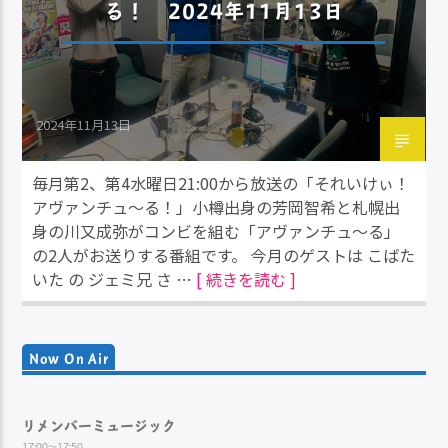
る！ 2024年11月13日
2024年11月13日
毎月第2、第4水曜日21:00から放送の「それいけぃ！
アヴァンチュ～る！」小樽出身の芳岡智希と札幌出
身の川又成弥がコンビを組む「アヴァンチュ～る」
の2人がお送りする番組です。 今月のゲストは こばた
いた の ジェミ兄 さ …
[ 続きを読む ]
Now On Air
リメンバーミュージック
17:00～17:50