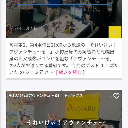
2024年11月27日
毎月第2、第4水曜日21:00から放送の「それいけぃ！
アヴァンチュ～る！」小樽出身の芳岡智希と札幌出
身の川又成弥がコンビを組む「アヴァンチュ～る」
の2人がお送りする番組です。 今月のゲストは こばた
いた の ジェミ兄 さ …
[ 続きを読む ]
それいけぃ!アヴァンチュ〜る!
トピックス
0
それいけぃ！アヴァンチュ～