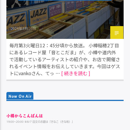
2024年7月16日
毎月第3火曜日12：45分頃から放送。 小樽稲穂2丁目
にあるレコード屋「音とこだま」が、小樽や道内外
で活動しているアーティストの紹介や、お店で開催さ
れるイベント情報をお伝えしていきます。今回はゲス
トにvankoさん、てっ …
[ 続きを読む ]
Now On Air
小樽からこんばんは
19:00~20:00 ※8/7 回文のお題は「きなこ（きな粉）」