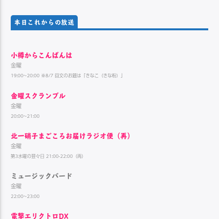
本日これからの放送
小樽からこんばんは
金曜
19:00~20:00 ※8/7 回文のお題は「きなこ（きな粉）」
金曜スクランブル
金曜
20:00~21:00
北一硝子まごころお届けラジオ便（再）
金曜
第3水曜の翌々日 21:00-22:00（再）
ミュージックバード
金曜
22:00~23:00
電撃エリクトロDX