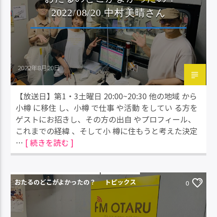
2022/08/20 中村美晴さん
2022年8月20日
【放送日】第1・3土曜日 20:00~20:30 他の地域 から
小樽 に移住 し、小樽 で仕事 や活動 をしてい る方を
ゲストにお招きし、その方の出自 やプロフィール、
これまでの経緯 、そして小 樽に住もうと考えた決定
…
[ 続きを読む ]
おたるのどこがよかったの？
トピックス
0