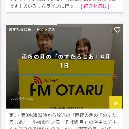
です！あいみょんライブに行っ …
[ 続きを読む ]
のすたるじあ
トピックス
0
雨夜の月の「のすたるじあ」4月
1日
2026年4月1日
第1・第3水曜23時から放送の「雨夜の月の『のすた
るじあ』」小樽市住ノ江「そば処 月」の店主ヒデさ
んとママのまほやんのユニット「雨夜の月」がパー