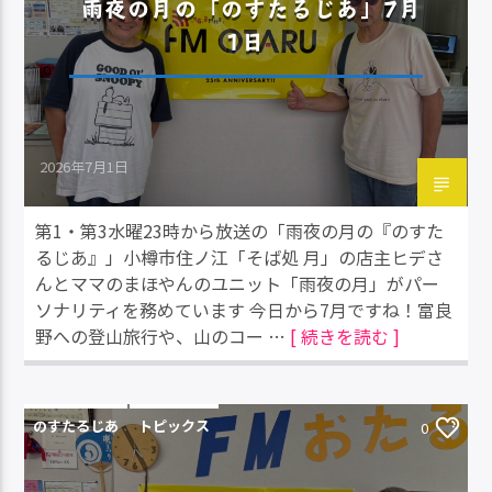
雨夜の月の「のすたるじあ」7月
1日
2026年7月1日
第1・第3水曜23時から放送の「雨夜の月の『のすた
るじあ』」小樽市住ノ江「そば処 月」の店主ヒデさ
んとママのまほやんのユニット「雨夜の月」がパー
ソナリティを務めています 今日から7月ですね！富良
野への登山旅行や、山のコー …
[ 続きを読む ]
のすたるじあ
トピックス
0