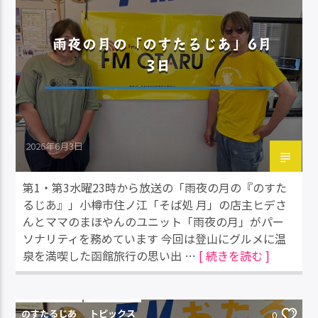
雨夜の月の「のすたるじあ」6月
3日
2026年6月3日
第1・第3水曜23時から放送の「雨夜の月の『のすた
るじあ』」小樽市住ノ江「そば処 月」の店主ヒデさ
んとママのまほやんのユニット「雨夜の月」がパー
ソナリティを務めています 今回は登山にグルメに温
泉を満喫した函館旅行の思い出 …
[ 続きを読む ]
のすたるじあ
トピックス
0