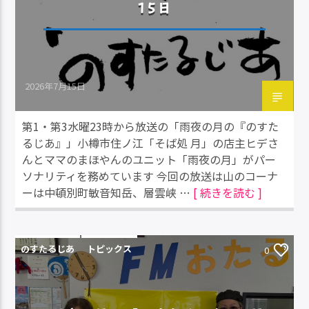
15日
2026年7月15日
第1・第3水曜23時から放送の「雨夜の月の『のすた
るじあ』」小樽市住ノ江「そば処 月」の店主ヒデさ
んとママのまほやんのユニット「雨夜の月」がパー
ソナリティを務めています 今回の放送は山のコーナ
ーは中頓別町敏音知岳、層雲峡 …
[ 続きを読む ]
のすたるじあ
トピックス
0