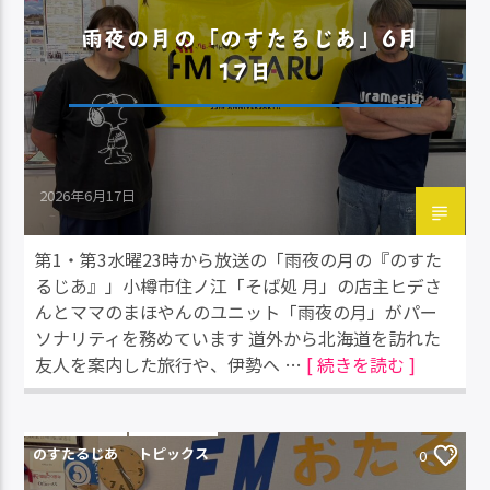
雨夜の月の「のすたるじあ」6月
17日
2026年6月17日
第1・第3水曜23時から放送の「雨夜の月の『のすた
るじあ』」小樽市住ノ江「そば処 月」の店主ヒデさ
んとママのまほやんのユニット「雨夜の月」がパー
ソナリティを務めています 道外から北海道を訪れた
友人を案内した旅行や、伊勢へ …
[ 続きを読む ]
のすたるじあ
トピックス
0