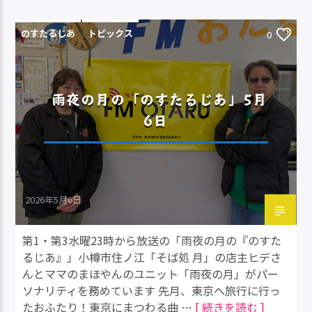
のすたるじあ
トピックス
0
雨夜の月の「のすたるじあ」5月
6日
2026年5月6日
第1・第3水曜23時から放送の「雨夜の月の『のすた
るじあ』」小樽市住ノ江「そば処 月」の店主ヒデさ
んとママのまほやんのユニット「雨夜の月」がパー
ソナリティを務めています 先月、東京へ旅行に行っ
たおふたり！東京にまつわる曲 …
[ 続きを読む ]