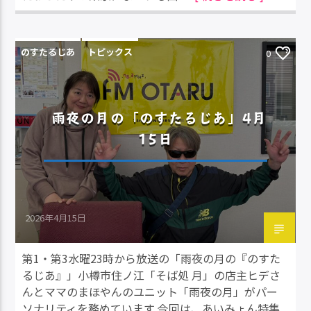
のすたるじあ
トピックス
0
雨夜の月の「のすたるじあ」4月
15日
2026年4月15日
第1・第3水曜23時から放送の「雨夜の月の『のすた
るじあ』」小樽市住ノ江「そば処 月」の店主ヒデさ
んとママのまほやんのユニット「雨夜の月」がパー
ソナリティを務めています 今回は、あいみょん特集