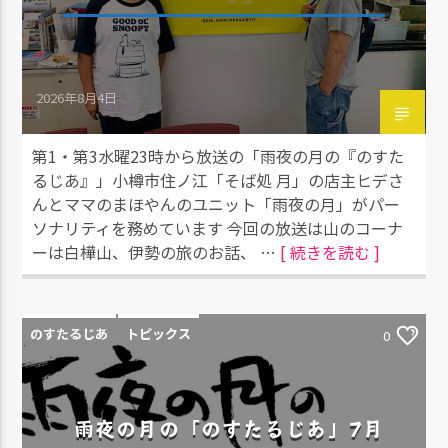
2026年8月4日
第1・第3水曜23時から放送の「雨夜の月の『のすた
るじあ』」小樽市住ノ江「そば処 月」の店主ヒデさ
んとママのまほやんのユニット「雨夜の月」がパー
ソナリティを務めています 今回の放送は山のコーナ
ーは白樺山、伊勢の旅のお話、 …
[ 続きを読む ]
のすたるじあ
トピックス
0
雨夜の月の「のすたるじあ」7月