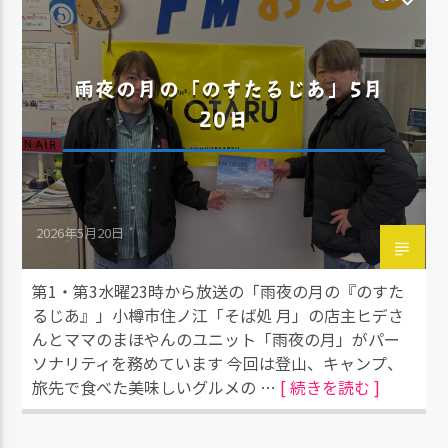
雨夜の月の「のすたるじあ」5月
20日
2026年5月20日
第1・第3水曜23時から放送の「雨夜の月の『のすた
るじあ』」小樽市住ノ江「そば処 月」の店主ヒデさ
んとママのまほやんのユニット「雨夜の月」がパー
ソナリティを務めています 今回は登山、キャンプ、
旅先で食べた美味しいグルメの …
[ 続きを読む ]