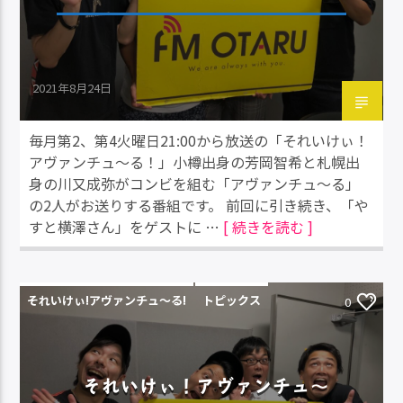
2021年8月24日
毎月第2、第4火曜日21:00から放送の「それいけぃ！
アヴァンチュ～る！」小樽出身の芳岡智希と札幌出
身の川又成弥がコンビを組む「アヴァンチュ～る」
の2人がお送りする番組です。 前回に引き続き、「や
すと横澤さん」をゲストに …
[ 続きを読む ]
それいけぃ!アヴァンチュ〜る!
トピックス
0
それいけぃ！アヴァンチュ～