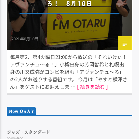
る！ 8月10日
2021年8月10日
毎月第2、第4火曜日21:00から放送の「それいけぃ！
アヴァンチュ～る！」小樽出身の芳岡智希と札幌出
身の川又成弥がコンビを組む「アヴァンチュ～る」
の2人がお送りする番組です。 今月は「やすと横澤さ
ん」をゲストにお迎えしま …
[ 続きを読む ]
Now On Air
ジャズ・スタンダード
00:00~5:00