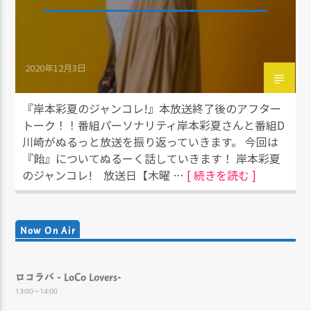
2020年12月3日
『岸本彩夏のジャンコレ!』本放送終了後のアフター
トーク！！番組パーソナリティ岸本彩夏さんと番組D
川崎がぬるっと放送を振り返っていきます。 今回は
『飴』についてぬるーく話していきます！ 岸本彩夏
のジャンコレ! 放送日【木曜 …
[ 続きを読む ]
Now On Air
ロコラバ‐LoCo Lovers-
13:00～14:00