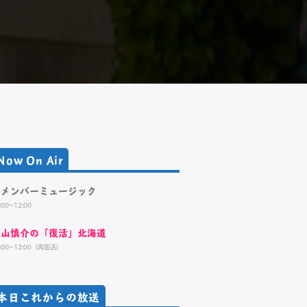
Now On Air
リメンバーミュージック
:00~12:00
大山慎介の「復活」北海道
:00~12:00（再放送）
本日これからの放送