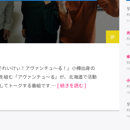
木
11
木
11
木
の「それいけぃ！アヴァンチュ～る！」小樽出身の
12
を組む「アヴァンチュ～る」が、北海道で活動
してトークする番組です …
[ 続きを読む ]
木
14
木
14