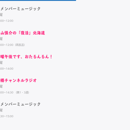
リメンバーミュージック
曜
:00~12:00
大山慎介の「復活」北海道
曜
:00~12:00（再放送）
木曜午後です、おたるんるん！
曜
:00~14:00
小樽チャンネルラジオ
曜
:00~14:30 （第1・3週）
リメンバーミュージック
曜
:30~15:00