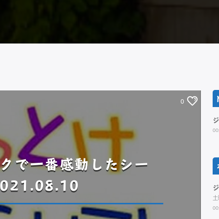
0
00
クで一番感動したシー
21.08.10
土
00