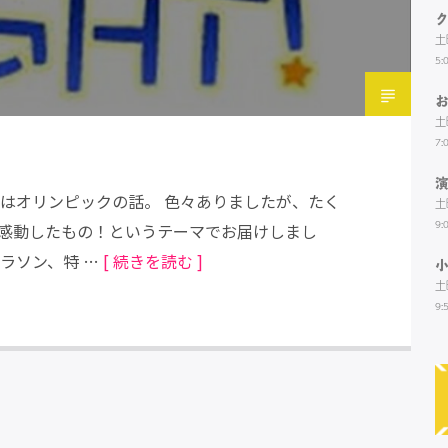
土
5:
土
7:
月10日はオリンピックの話。 色々ありましたが、たく
土
9:
感動したもの！というテーマでお届けしまし
ラソン、特 …
[ 続きを読む ]
土
9: