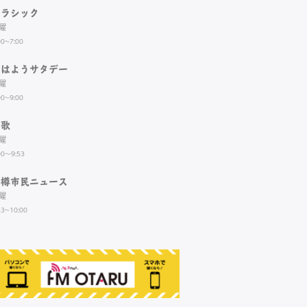
クラシック
曜
00~7:00
おはようサタデー
曜
00~9:00
演歌
曜
00～9:53
小樽市民ニュース
曜
53~10:00