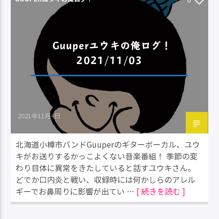
Guuperユウキの俺ログ！
2021/11/03
2021年11月4日
北海道小樽市バンドGuuperのギターボーカル、ユウ
キがお送りするかっこよくない音楽番組！ 季節の変
わり目体に異常をきたしていると話すユウキさん。
どでか口内炎と戦い、収録時には何かしらのアレル
ギーでお鼻周りに影響が出てい …
[ 続きを読む ]