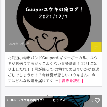
Guuperユウキの俺ログ！
2021/12/1
2021年12月6日
北海道小樽市バンドGuuperのギターボーカル、ユウ
キがお送りするかっこよくない音楽番組！ 12月にな
りましたね！！雪が降っては解けての日々いかがお過
ごしでしょうか！？今は夏が恋しいユウキさん、今
回はどんな放送を届けてく …
[ 続きを読む ]
GUUPERユウキの俺ログ！
トピックス
0