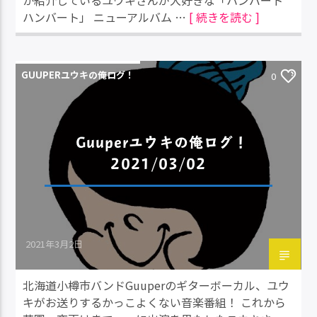
か紹介しているユウキさんが大好きな「ハンバート
ハンバート」 ニューアルバム …
[ 続きを読む ]
GUUPERユウキの俺ログ！
0
Guuperユウキの俺ログ！
2021/03/02
2021年3月2日
北海道小樽市バンドGuuperのギターボーカル、ユウ
キがお送りするかっこよくない音楽番組！ これから