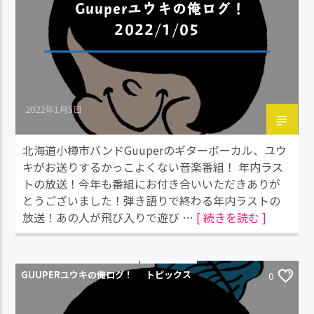
Guuperユウキの俺ログ！
2022/1/05
2022年1月5日
北海道小樽市バンドGuuperのギターボーカル、ユウ
キがお送りするかっこよくない音楽番組！ 年内ラス
トの放送！今年も番組にお付き合いいただきありが
とうございました！弾き語りで終わる年内ラストの
放送！あの人が飛び入りで遊び …
[ 続きを読む ]
GUUPERユウキの俺ログ！
トピックス
0