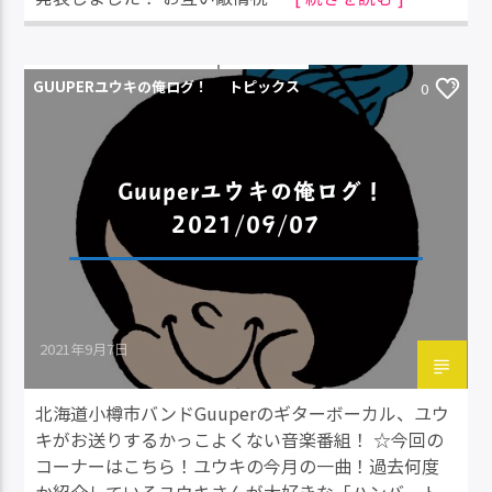
GUUPERユウキの俺ログ！
トピックス
0
Guuperユウキの俺ログ！
2021/09/07
2021年9月7日
北海道小樽市バンドGuuperのギターボーカル、ユウ
キがお送りするかっこよくない音楽番組！ ☆今回の
コーナーはこちら！ユウキの今月の一曲！過去何度