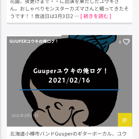
花園、夜更けまで・・に出演を果たしたユウキさ
ん。おしゃべりモンスターカズマさんと戦ってきたそ
うです！！放送日は3月3日2 …
[ 続きを読む ]
GUUPERユウキの俺ログ！
0
Guuperユウキの俺ログ！
2021/02/16
2021年2月17日
北海道小樽市バンドGuuperのギターボーカル、ユウ