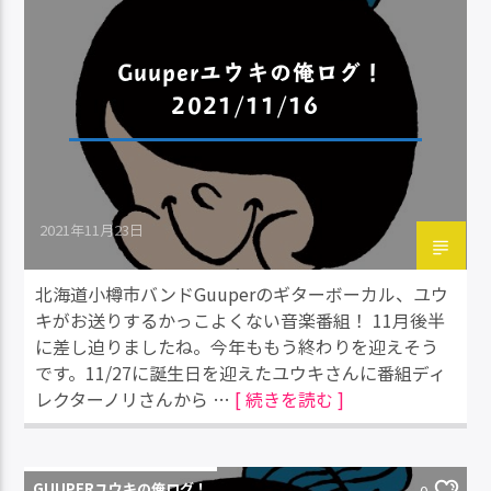
Guuperユウキの俺ログ！
2021/11/16
2021年11月23日
北海道小樽市バンドGuuperのギターボーカル、ユウ
キがお送りするかっこよくない音楽番組！ 11月後半
に差し迫りましたね。今年ももう終わりを迎えそう
です。11/27に誕生日を迎えたユウキさんに番組ディ
レクターノリさんから …
[ 続きを読む ]
GUUPERユウキの俺ログ！
0