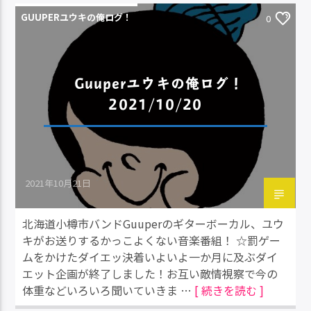
GUUPERユウキの俺ログ！
0
Guuperユウキの俺ログ！
2021/10/20
2021年10月21日
北海道小樽市バンドGuuperのギターボーカル、ユウ
キがお送りするかっこよくない音楽番組！ ☆罰ゲー
ムをかけたダイエッ決着いよいよ一か月に及ぶダイ
エット企画が終了しました！お互い敵情視察で今の
体重などいろいろ聞いていきま …
[ 続きを読む ]