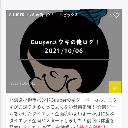
GUUPERユウキの俺ログ！
トピックス
0
Guuperユウキの俺ログ！
2021/10/06
2021年10月6日
北海道小樽市バンドGuuperのギターボーカル、ユウ
キがお送りするかっこよくない音楽番組！ ☆罰ゲー
ムをかけたダイエット企画②いよいよ一か月に及ぶ
ダイエット企画がスタートしました！前回は体重を
発表しました！ お互い敵情視 …
[ 続きを読む ]