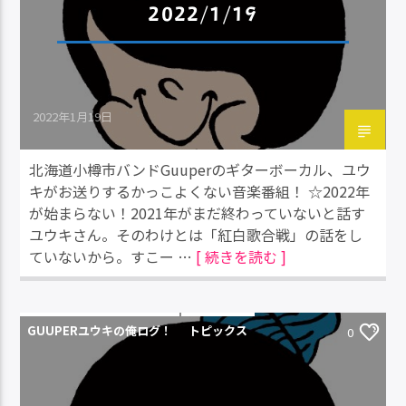
2022/1/19
2022年1月19日
北海道小樽市バンドGuuperのギターボーカル、ユウ
キがお送りするかっこよくない音楽番組！ ☆2022年
が始まらない！2021年がまだ終わっていないと話す
ユウキさん。そのわけとは「紅白歌合戦」の話をし
ていないから。すこー …
[ 続きを読む ]
GUUPERユウキの俺ログ！
トピックス
0