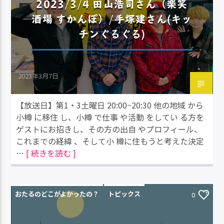
2023/3/4 田山浩司さん（楽笑
酒場 すかんぽ）/手塚建さん(キッ
チンぐるぐる)
2023年3月7日
【放送日】第1・3土曜日 20:00~20:30 他の地域 から
小樽 に移住 し、小樽 で仕事 や活動 をしてい る方を
ゲストにお招きし、その方の出自 やプロフィール、
これまでの経緯 、そして小 樽に住もうと考えた決定
…
[ 続きを読む ]
おたるのどこがよかったの？
トピックス
0