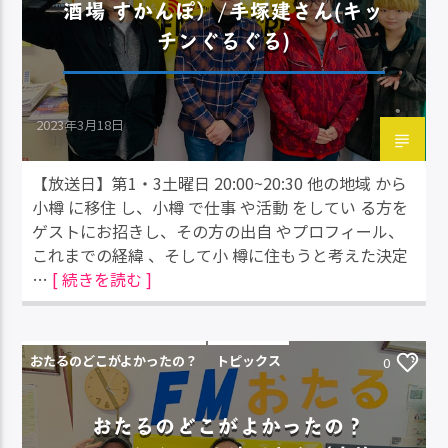
酒場 すかんぽ）/手塚建さん(キッ
チンぐるぐる)
2023年3月18日
【放送日】第1・3土曜日 20:00~20:30 他の地域 から
小樽 に移住 し、小樽 で仕事 や活動 をしてい る方を
ゲストにお招きし、その方の出自 やプロフィール、
これまでの経緯 、そして小 樽に住もうと考えた決定
…
[ 続きを読む ]
おたるのどこがよかったの？
トピックス
0
おたるのどこがよかったの？