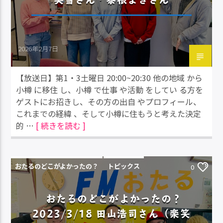
2026年2月7日
【放送日】第1・3土曜日 20:00~20:30 他の地域 から
小樽 に移住 し、小樽 で仕事 や活動 をしてい る方を
ゲストにお招きし、その方の出自 やプロフィール、
これまでの経緯 、そして小樽に住もうと考えた決定
的 …
[ 続きを読む ]
おたるのどこがよかったの？
トピックス
0
おたるのどこがよかったの？
2023/3/18 田山浩司さん（楽笑