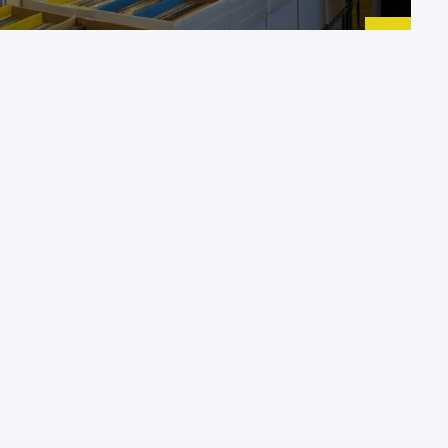
 小樽稲穂2丁目にあるレコード屋「音とこだま」
ィストの紹介や、お店で開催されるイベント情
月12日に5th …
[ 続きを読む ]