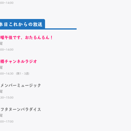
:00~14:00
本日これからの放送
木曜午後です、おたるんるん！
曜
:00~14:00
小樽チャンネルラジオ
曜
:00~14:30 （第1・3週）
リメンバーミュージック
曜
:30~15:00
アフタヌーンパラダイス
曜
:00~17:00