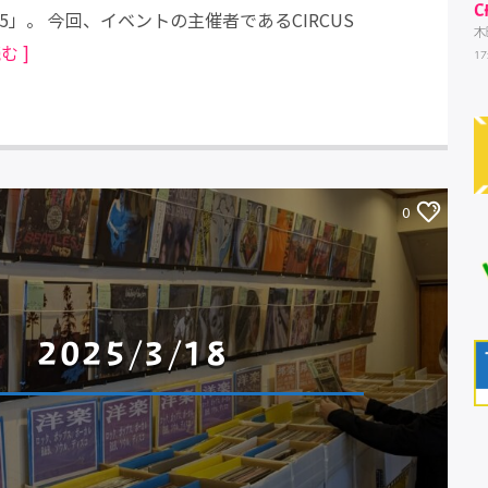
C
025」。 今回、イベントの主催者であるCIRCUS
木
む ]
17
0
2025/3/18