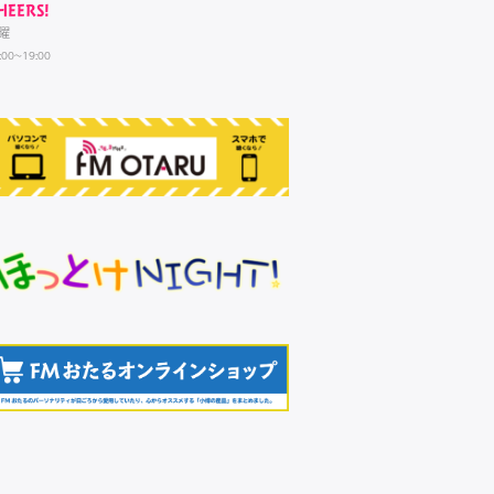
HEERS!
曜
:00~19:00