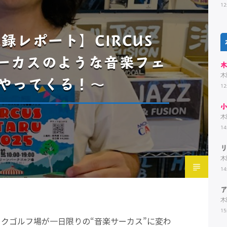
12
録レポート】CIRCUS
〜サーカスのような音楽フェ
木
やってくる！〜
12
木
14
木
14
木
15
パークゴルフ場が一日限りの“音楽サーカス”に変わ