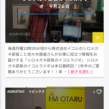
オ 9月26日
2022年9月26日
毎週月曜10時30分頃から株式会社イコルのシロメガ
ネ部長こと佐々木康道さんがお車に役立つ情報をお
届けする「シロメガネ部長のイコルラジオ」 シロメ
ガネ部長のイコルラジオは本日最終回！1年半のご愛
聴ありがとうございます！！来 …
[ 続きを読む ]
ASAKATSU!
トピックス
0