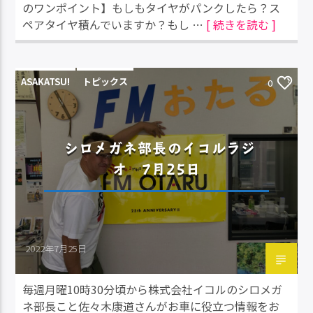
のワンポイント】もしもタイヤがパンクしたら？ス
ペアタイヤ積んでいますか？もし …
[ 続きを読む ]
ASAKATSU!
トピックス
0
シロメガネ部長のイコルラジ
オ 7月25日
2022年7月25日
毎週月曜10時30分頃から株式会社イコルのシロメガ
ネ部長こと佐々木康道さんがお車に役立つ情報をお