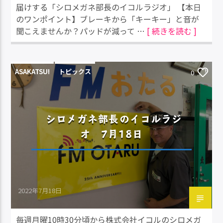
届けする「シロメガネ部長のイコルラジオ」 【本日
のワンポイント】ブレーキから「キーキー」と音が
聞こえませんか？パッドが減って …
[ 続きを読む ]
ASAKATSU!
トピックス
0
シロメガネ部長のイコルラジ
オ 7月18日
2022年7月18日
毎週月曜10時30分頃から株式会社イコルのシロメガ