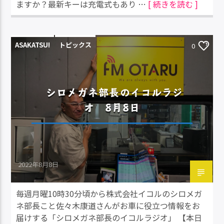
ますか？最新キーは充電式もあり …
[ 続きを読む ]
ASAKATSU!
トピックス
0
シロメガネ部長のイコルラジ
オ 8月8日
2022年8月8日
毎週月曜10時30分頃から株式会社イコルのシロメガ
ネ部長こと佐々木康道さんがお車に役立つ情報をお
届けする「シロメガネ部長のイコルラジオ」 【本日