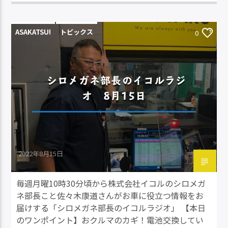
ASAKATSU!
トピックス
0
シロメガネ部長のイコルラジ
オ 8月15日
2022年8月15日
毎週月曜10時30分頃から株式会社イコルのシロメガ
ネ部長こと佐々木康道さんがお車に役立つ情報をお
届けする「シロメガネ部長のイコルラジオ」 【本日
のワンポイント】おクルマのカギ！電池交換してい