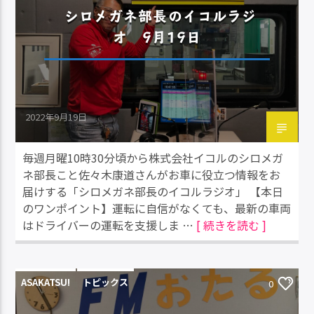
シロメガネ部長のイコルラジ
オ 9月19日
2022年9月19日
毎週月曜10時30分頃から株式会社イコルのシロメガ
ネ部長こと佐々木康道さんがお車に役立つ情報をお
届けする「シロメガネ部長のイコルラジオ」 【本日
のワンポイント】運転に自信がなくても、最新の車両
はドライバーの運転を支援しま …
[ 続きを読む ]
ASAKATSU!
トピックス
0