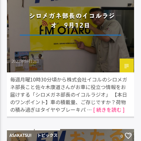
シロメガネ部長のイコルラジ
オ 9月12日
2022年9月12日
毎週月曜10時30分頃から株式会社イコルのシロメガ
ネ部長こと佐々木康道さんがお車に役立つ情報をお
届けする「シロメガネ部長のイコルラジオ」 【本日
のワンポイント】車の積載量、ご存じですか？荷物
の積み過ぎはタイヤやブレーキパ …
[ 続きを読む ]
ASAKATSU!
トピックス
0