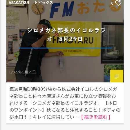
ASAKATSU!
トピックス
0
シロメガネ部長のイコルラジ
オ 8月29日
2022年8月29日
毎週月曜10時30分頃から株式会社イコルのシロメガ
ネ部長こと佐々木康道さんがお車に役立つ情報をお
届けする「シロメガネ部長のイコルラジオ」 【本日
のワンポイント】秋になると注意すること！ボディの
排水口！！キレイに清掃してい …
[ 続きを読む ]