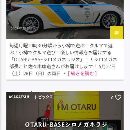
2023年5月29日
毎週月曜10時30分頃から小樽で遊ぶ！クルマで遊
ぶ！小樽でクルマ遊び！楽しい情報をお届けする
「OTARU-BASEシロメガネラジオ」！！シロメガネ
部長こと佐々木康道さんがお届けします！ 5月27日
（土）28日（日）の両日 …
[ 続きを読む ]
ASAKATSU!
トピックス
0
OTARU-BASEシロメガネラジ