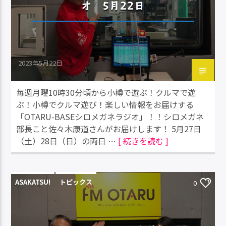
オ 5月22日
2023年5月22日
毎週月曜10時30分頃から小樽で遊ぶ！クルマで遊
ぶ！小樽でクルマ遊び！楽しい情報をお届けする
「OTARU-BASEシロメガネラジオ」！！シロメガネ
部長こと佐々木康道さんがお届けします！ 5月27日
（土）28日（日）の両日 …
[ 続きを読む ]
ASAKATSU!
トピックス
0