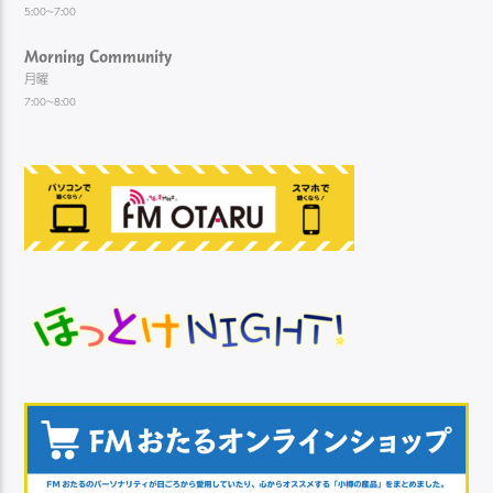
5:00~7:00
Morning Community
月曜
7:00~8:00