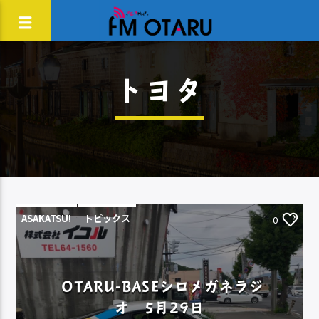
トヨタ
ASAKATSU!
トピックス
0
OTARU-BASEシロメガネラジ
オ 5月29日