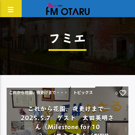
フミエ
これから花園、夜更けまで・・・
トピックス
0
これから花園、夜更けまで…
2025.5.7 ゲスト 太田英明さ
ん（Milestone for 10