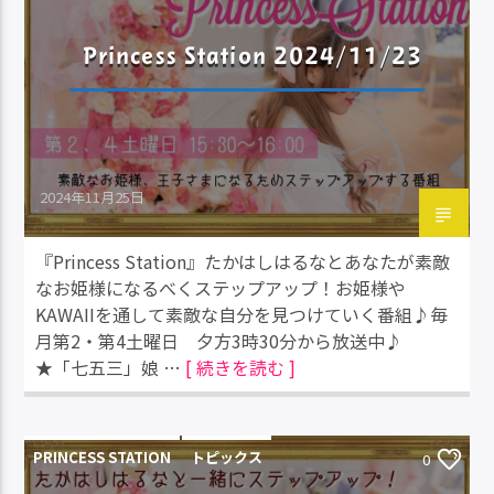
Princess Station 2024/11/23
2024年11月25日
『Princess Station』たかはしはるなとあなたが素敵
なお姫様になるべくステップアップ！お姫様や
KAWAIIを通して素敵な自分を見つけていく番組♪毎
月第2・第4土曜日 夕方3時30分から放送中♪
★「七五三」娘 …
[ 続きを読む ]
PRINCESS STATION
トピックス
0