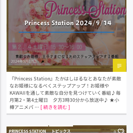
Princess Station 2024/9/14
2024年9月17日
『Princess Station』たかはしはるなとあなたが素敵
なお姫様になるべくステップアップ！お姫様や
KAWAIIを通して素敵な自分を見つけていく番組♪毎
月第2・第4土曜日 夕方3時30分から放送中♪ ★小
樽アニメパ …
[ 続きを読む ]
PRINCESS STATION
トピックス
0