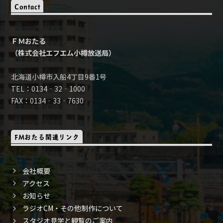
Contact
ＦＭおたる
（株式会社エフエム小樽放送局）
北海道小樽市入船4丁目9番1号
TEL：0134‐32‐1000
FAX：0134‐33‐7630
FMおたる関連リンク
会社概要
アクセス
お知らせ
ラジオCM・その他制作について
スタジオ見学と観覧のご案内