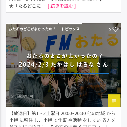
★「たるどこに …
[ 続きを読む ]
おたるのどこがよかったの？
トピックス
0
おたるのどこがよかったの？
2024/2/3 たかはし はるな さん
2024年2月3日
【放送日】第1・3土曜日 20:00~20:30 他の地域 から
小樽 に移住 し、小樽 で仕事 や活動 をしてい る方を
ゲストにお招きし、その方の出自 やプロフィール、