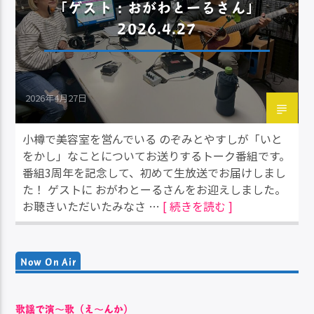
「ゲスト：おがわとーるさん」
2026.4.27
2026年4月27日
小樽で美容室を営んでいる のぞみとやすしが「いと
をかし」なことについてお送りするトーク番組です。
番組3周年を記念して、初めて生放送でお届けしまし
た！ ゲストに おがわとーるさんをお迎えしました。
お聴きいただいたみなさ …
[ 続きを読む ]
Now On Air
歌謡で演〜歌（え〜んか）