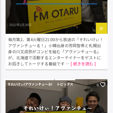
2021年1月26日
毎月第2、第4火曜日21:00から放送の「それいけぃ！
アヴァンチュ～る！」小樽出身の芳岡智希と札幌出
身の川又成弥がコンビを組む「アヴァンチュ～る」
が、北海道で活動するエンターテイナーをゲストに
お招きしてトークする番組です …
[ 続きを読む ]
それいけぃ!アヴァンチュ〜る!
トピックス
0
それいけぃ！アヴァンチュ～