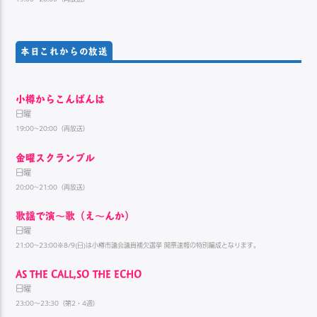
本日これからの放送
小樽からこんばんは
日曜
19:00~20:00（再放送）
金曜スクランブル
日曜
20:00~21:00（再放送）
歌謡で演〜歌（え〜んか）
日曜
21:00~23:00※8/9(日)は小樽市議会議員補欠選挙 開票速報の特別編成となります。
AS THE CALL,SO THE ECHO
日曜
23:00～23:30（第2・4週）