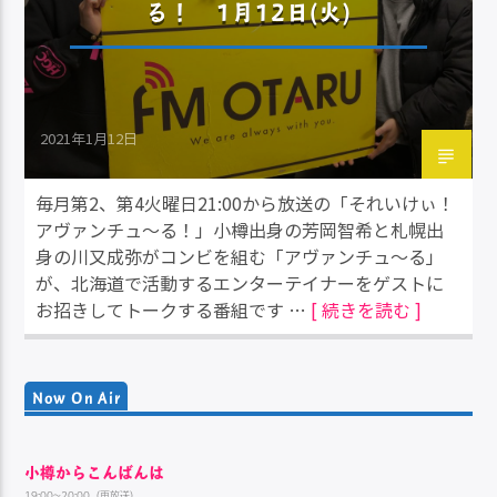
る！ 1月12日(火)
2021年1月12日
毎月第2、第4火曜日21:00から放送の「それいけぃ！
アヴァンチュ～る！」小樽出身の芳岡智希と札幌出
身の川又成弥がコンビを組む「アヴァンチュ～る」
が、北海道で活動するエンターテイナーをゲストに
お招きしてトークする番組です …
[ 続きを読む ]
Now On Air
小樽からこんばんは
19:00~20:00（再放送）