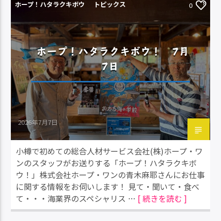
ホープ！ハタラクキボウ
トピックス
0
ホープ！ハタラクキボウ！ 7月
7日
2026年7月7日
小樽で初めての総合人材サービス会社(株)ホープ・ワ
ンのスタッフがお送りする「ホープ！ハタラクキボ
ウ！」株式会社ホープ・ワンの青木麻耶さんにお仕事
に関する情報をお伺いします！ 見て・聞いて・食べ
て・・・海業界のスペシャリス …
[ 続きを読む ]