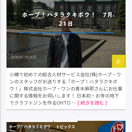
ホープ！ハタラクキボウ！ 7月
21日
2026年7月21日
小樽で初めての総合人材サービス会社(株)ホープ・ワ
ンのスタッフがお送りする「ホープ！ハタラクキボ
ウ！」株式会社ホープ・ワンの青木麻耶さんにお仕事
に関する情報をお伺いします！ 日本初・お寺の地下
でクラフトジンを作るOHTO …
[ 続きを読む ]
ホープ！ハタラクキボウ
トピックス
0