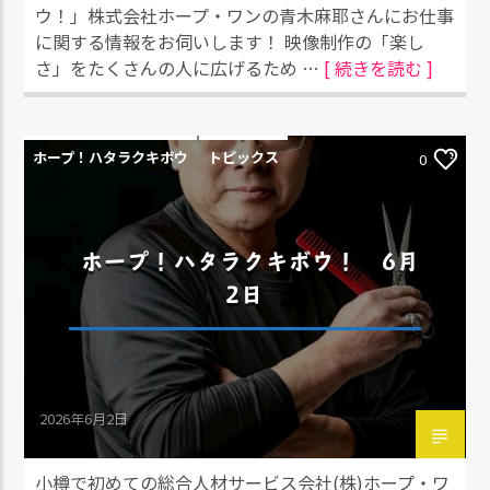
ウ！」株式会社ホープ・ワンの青木麻耶さんにお仕事
に関する情報をお伺いします！ 映像制作の「楽し
さ」をたくさんの人に広げるため …
[ 続きを読む ]
ホープ！ハタラクキボウ
トピックス
0
ホープ！ハタラクキボウ！ 6月
2日
2026年6月2日
小樽で初めての総合人材サービス会社(株)ホープ・ワ