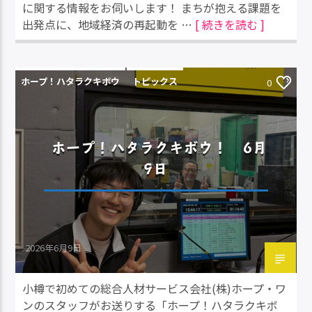
に関する情報をお伺いします！ まちが抱える課題を
出発点に、地域経済の再起動を …
[ 続きを読む ]
ホープ！ハタラクキボウ
トピックス
0
ホープ！ハタラクキボウ！ 6月
9日
2026年6月9日
小樽で初めての総合人材サービス会社(株)ホープ・ワ
ンのスタッフがお送りする「ホープ！ハタラクキボ