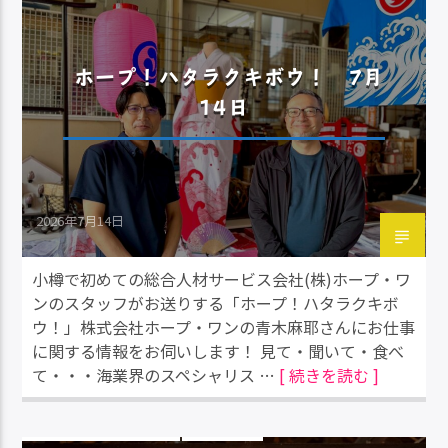
ホープ！ハタラクキボウ！ 7月
14日
2026年7月14日
小樽で初めての総合人材サービス会社(株)ホープ・ワ
ンのスタッフがお送りする「ホープ！ハタラクキボ
ウ！」株式会社ホープ・ワンの青木麻耶さんにお仕事
に関する情報をお伺いします！ 見て・聞いて・食べ
て・・・海業界のスペシャリス …
[ 続きを読む ]