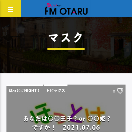
マスク
ほっとけNIGHT！
トピックス
0
あなたは○○王子？or ○○姫？
ですか！ 2021.07.06