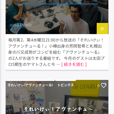
2024年8月28日
毎月第2、第4水曜日21:00から放送の「それいけぃ！
アヴァンチュ～る！」小樽出身の芳岡智希と札幌出
身の川又成弥がコンビを組む「アヴァンチュ～る」
の2人がお送りする番組です。 今月のゲストは太田プ
ロ5期生のヤマトさんと今 …
[ 続きを読む ]
それいけぃ!アヴァンチュ〜る!
トピックス
0
それいけぃ！アヴァンチュ～