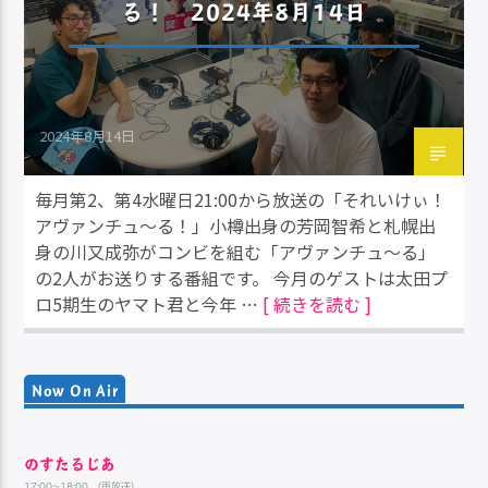
る！ 2024年8月14日
2024年8月14日
毎月第2、第4水曜日21:00から放送の「それいけぃ！
アヴァンチュ～る！」小樽出身の芳岡智希と札幌出
身の川又成弥がコンビを組む「アヴァンチュ～る」
の2人がお送りする番組です。 今月のゲストは太田プ
ロ5期生のヤマト君と今年 …
[ 続きを読む ]
Now On Air
のすたるじあ
17:00~18:00 （再放送）