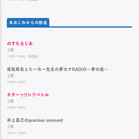
本日これからの放送
のすたるじあ
土曜
17:00~18:00 （再放送）
尾坂局長とたーなー先生の夢カナRADIO～夢の途～
土曜
18:00~18:30
キターッ!!シリベシル
土曜
18:00~18:30
井上昌己のprecious moment
土曜
18:30～19:00