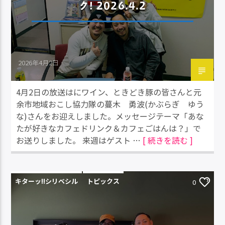
ク! 2026.4.2
2026年4月2日
4月2日の放送はにワイン、ときどき豚の皆さんと元
余市地域おこし協力隊の蔓木 勇波(かぶらぎ ゆう
な)さんをお迎えしました。メッセージテーマ「あな
たが好きなカフェドリンク＆カフェごはんは？」で
お送りしました。 来週はゲスト …
[ 続きを読む ]
キターッ!!シリベシル
トピックス
0