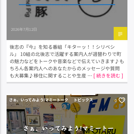
2026年7月12日
後志の『今』を知る番組「キターッ！！シリベシ
ル」 10組の北後志で活躍する案内人が週替わりで町
の魅力などをトークや音楽などで伝えていきます♪も
ちろん各案内人へのあなたからのメッセージや質問
も大募集♪移住に関することや生産 …
[ 続きを読む ]
さぁ、いってみよう!マミートーク
トピックス
0
さぁ、いってみよう!マミートー