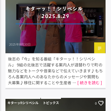
キターッ！！シリベシル
2025.8.29
2025年8月30日
後志の『今』を知る番組「キターッ！！シリベシ
ル」 9組の北後志で活躍する案内人が週替わりで町の
魅力などをトークや音楽などで伝えていきます♪もち
ろん各案内人へのあなたからのメッセージや質問も
大募集♪移住に関することや生産者 …
[ 続きを読む ]
キターッ!!シリベシル
トピックス
0