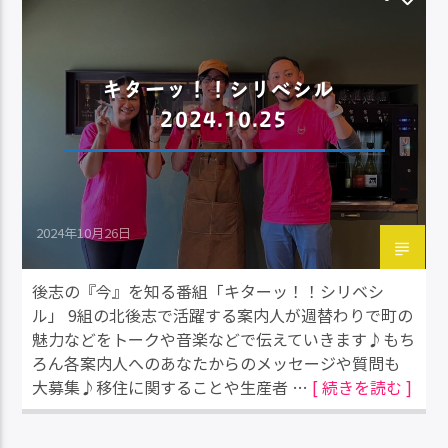
キターッ！！シリベシル
2024.10.25
2024年10月26日
後志の『今』を知る番組「キターッ！！シリベシ
ル」 9組の北後志で活躍する案内人が週替わりで町の
魅力などをトークや音楽などで伝えていきます♪もち
ろん各案内人へのあなたからのメッセージや質問も
大募集♪移住に関することや生産者 …
[ 続きを読む ]