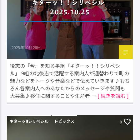
キターッ！！シリベシル
2025.10.25
2025年10月26日
後志の『今』を知る番組「キターッ！！シリベシ
ル」 9組の北後志で活躍する案内人が週替わりで町の
魅力などをトークや音楽などで伝えていきます♪もち
ろん各案内人へのあなたからのメッセージや質問も
大募集♪移住に関することや生産者 …
[ 続きを読む ]
キターッ!!シリベシル
トピックス
0