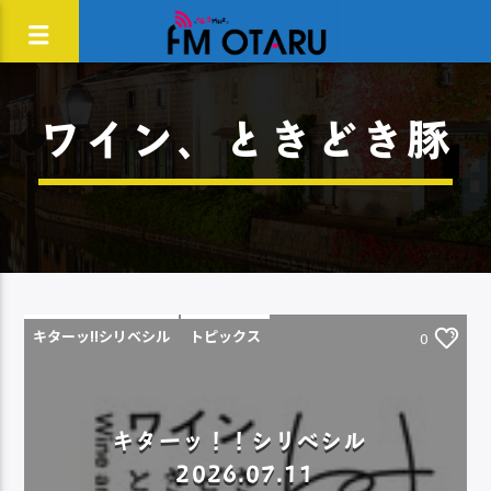
ワイン、ときどき豚
キターッ!!シリベシル
トピックス
0
キターッ！！シリベシル
2026.07.11