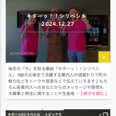
キターッ！！シリベシル
2024.12.27
2024年12月30日
後志の『今』を知る番組「キターッ！！シリベシ
ル」 9組の北後志で活躍する案内人が週替わりで町の
魅力などをトークや音楽などで伝えていきます♪もち
ろん各案内人へのあなたからのメッセージや質問も
大募集♪移住に関することや生産者 …
[ 続きを読む ]
キターッ!!シリベシル
トピックス
0