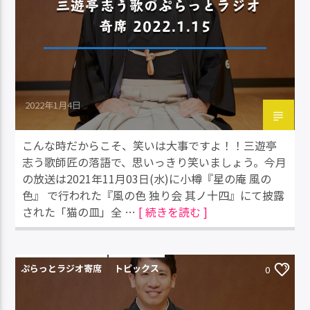
三遊亭志う歌のぷらっとラジオ
奇席 2022.1.15
2022年1月4日
こんな時だからこそ、笑いは大事ですよ！！三遊亭
志う歌師匠の落語で、思いっきり笑いましょう。今月
の放送は2021年11月03日(水)に小樽『星の庵 風の
色』 で行われた『風の色 独り会 其ノ十四』にて披露
された「猫の皿」全 …
[ 続きを読む ]
ぷらっとラジオ寄席
トピックス
0