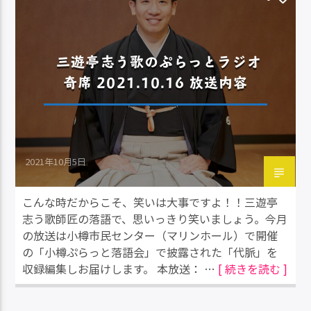
三遊亭志う歌のぷらっとラジオ
奇席 2021.10.16 放送内容
2021年10月5日
こんな時だからこそ、笑いは大事ですよ！！三遊亭
志う歌師匠の落語で、思いっきり笑いましょう。今月
の放送は小樽市民センター（マリンホール）で開催
の「小樽ぷらっと落語会」で披露された「代脈」を
収録編集しお届けします。 本放送： …
[ 続きを読む ]