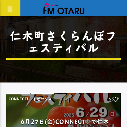
仁木町さくらんぼフ
ェスティバル
CONNECT!
トピックス
0
6月27日(金)CONNECT！で仁木