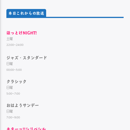
本日これからの放送
ほっとけNIGHT!
土曜
22:00~24:00
ジャズ・スタンダード
日曜
00:00~5:00
クラシック
日曜
5:00~7:00
おはようサンデー
日曜
7:00~9:00
キターッ!!シリベシル