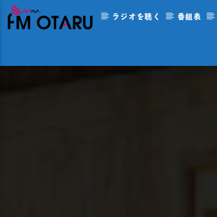
ラジオを聴く
番組表