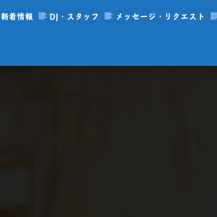
新着情報
DJ・スタッフ
メッセージ・リクエスト