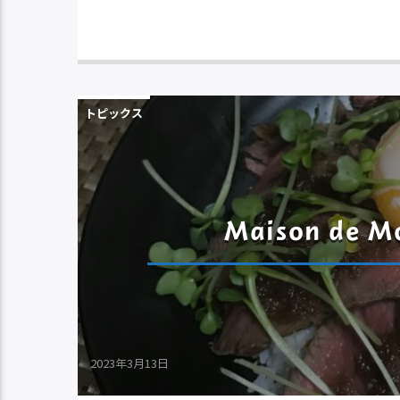
トピックス
Maison de 
2023年3月13日