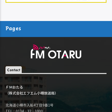
Pages
Contact
ＦＭおたる
（株式会社エフエム小樽放送局）
北海道小樽市入船4丁目9番1号
TEL：0134‐32‐1000