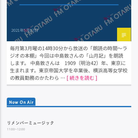
2021年5月17日
毎月第3月曜の14時30分から放送の「朗読の時間～ラ
ジオの本棚」今回は中島敦さんの「山月記」を朗読
します。 中島敦さんは 1909（明治42）年、東京に
生まれます。東京帝国大学を卒業後、横浜高等女学校
の教員勤務のかたわら …
[ 続きを読む ]
Now On Air
リメンバーミュージック
11:00~12:00