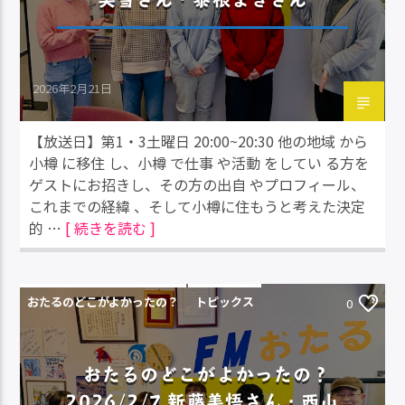
2026年2月21日
【放送日】第1・3土曜日 20:00~20:30 他の地域 から
小樽 に移住 し、小樽 で仕事 や活動 をしてい る方を
ゲストにお招きし、その方の出自 やプロフィール、
これまでの経緯 、そして小樽に住もうと考えた決定
的 …
[ 続きを読む ]
おたるのどこがよかったの？
トピックス
0
おたるのどこがよかったの？
2026/2/7 新藤美悟さん・西山