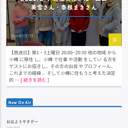
美雪さん・黍根まきさん
2026年2月7日
【放送日】第1・3土曜日 20:00~20:30 他の地域 から
小樽 に移住 し、小樽 で仕事 や活動 をしてい る方を
ゲストにお招きし、その方の出自 やプロフィール、
これまでの経緯 、そして小樽に住もうと考えた決定
的 …
[ 続きを読む ]
Now On Air
おはようサタデー
7:00~9:00