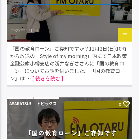
2025年11月2日
「国の教育ローン」ご存知ですか？11月2日(日)10時
から放送の「Style of my morning」内にて日本政策
金融公庫小樽支店の浅井なぎささんに「国の教育ロ
ーン」についてお話を伺いました。 「国の教育ロー
ン」は …
[ 続きを読む ]
ASAKATSU!
トピックス
0
「国の教育ローン」ご存知です