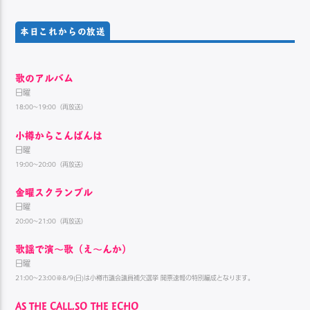
本日これからの放送
歌のアルバム
日曜
18:00~19:00（再放送）
小樽からこんばんは
日曜
19:00~20:00（再放送）
金曜スクランブル
日曜
20:00~21:00（再放送）
歌謡で演〜歌（え〜んか）
日曜
21:00~23:00※8/9(日)は小樽市議会議員補欠選挙 開票速報の特別編成となります。
AS THE CALL,SO THE ECHO