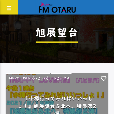
旭展望台
HAPPY LOVERS(ハピラバ)
トピックス
0
『小樽行ってみればいいっし
ょ！』旭展望台＆北へ。特集第2
弾