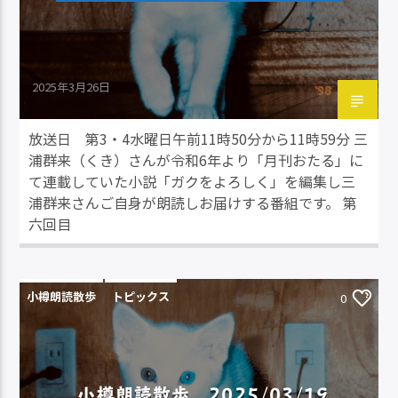
2025年3月26日
放送日 第3・4水曜日午前11時50分から11時59分 三
浦群来（くき）さんが令和6年より「月刊おたる」に
て連載していた小説「ガクをよろしく」を編集し三
浦群来さんご自身が朗読しお届けする番組です。 第
六回目
小樽朗読散歩
トピックス
0
小樽朗読散歩 2025/03/19