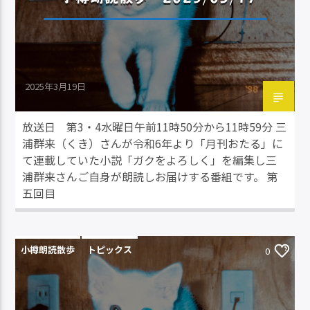
2025年3月19日
放送日 第3・4水曜日午前11時50分から11時59分 三
浦群来（くき）さんが令和6年より「月刊おたる」に
て連載していた小説「ガクをよろしく」を編集し三
浦群来さんご自身が朗読しお届けする番組です。 第
五回目
小樽朗読散歩
トピックス
0