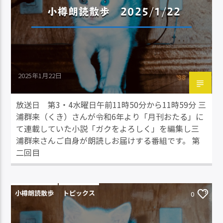
小樽朗読散歩 2025/1/22
2025年1月22日
放送日 第3・4水曜日午前11時50分から11時59分 三
浦群来（くき）さんが令和6年より「月刊おたる」に
て連載していた小説「ガクをよろしく」を編集し三
浦群来さんご自身が朗読しお届けする番組です。 第
二回目
小樽朗読散歩
トピックス
0