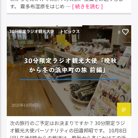
す。 霧多布湿原をはじめ …
[ 続きを読む ]
30分限定ラジオ観光大使
トピックス
0
30分限定ラジオ観光大使「晩秋
から冬の浜中町の旅 前編」
2023年10月6日
次の旅行のご予定はお決まりですか？ 30分限定ラジ
オ観光大使パーソナリティの田邉邦昭です。 10月8日
(日) 午後5時からの放送は、晩秋から冬にかけての浜