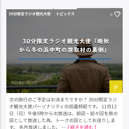
30分限定ラジオ観光大使
トピックス
0
30分限定ラジオ観光大使「晩秋
から冬の浜中町の旅取材の裏側」
2023年11月10日
次の旅行のご予定はお決まりですか？ 30分限定ラジ
オ観光大使パーソナリティの田邉邦昭です。 11月12
日（日）午後5時からの放送は、前回・前々回を旅の
回として放送した為、トークの回としてお送りしま
す。 先月放送しました、 …
[ 続きを読む ]