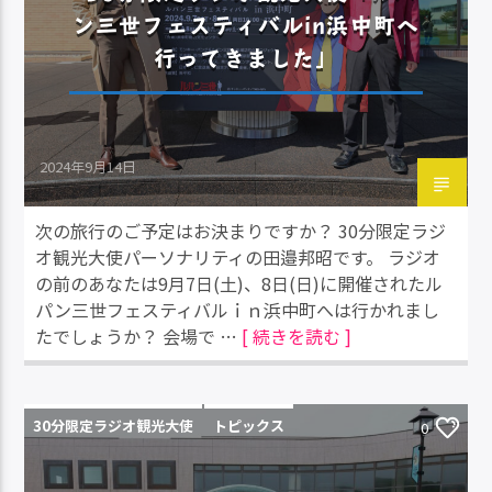
ン三世フェスティバルin浜中町へ
行ってきました」
2024年9月14日
次の旅行のご予定はお決まりですか？ 30分限定ラジ
オ観光大使パーソナリティの田邉邦昭です。 ラジオ
の前のあなたは9月7日(土)、8日(日)に開催されたル
パン三世フェスティバルｉｎ浜中町へは行かれまし
たでしょうか？ 会場で …
[ 続きを読む ]
30分限定ラジオ観光大使
トピックス
0