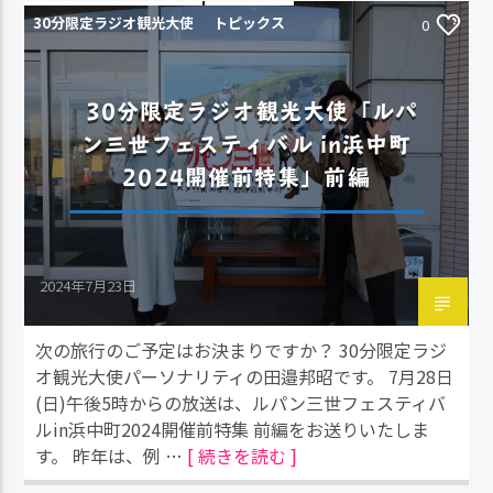
30分限定ラジオ観光大使
トピックス
0
30分限定ラジオ観光大使「ルパ
ン三世フェスティバル in浜中町
2024開催前特集」前編
2024年7月23日
次の旅行のご予定はお決まりですか？ 30分限定ラジ
オ観光大使パーソナリティの田邉邦昭です。 7月28日
(日)午後5時からの放送は、ルパン三世フェスティバ
ルin浜中町2024開催前特集 前編をお送りいたしま
す。 昨年は、例 …
[ 続きを読む ]