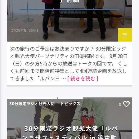
2025年9月26日
次の旅行のご予定はお決まりですか？ 30分限定ラジ
オ観光大使パーソナリティの田邉邦昭です。 9月28日
（日）の夕方5時からの放送はトークの回です。 くし
くも前回まで開催前特集として4回連続企画を放送し
てきました「ルパン三 …
[ 続きを読む ]
30分限定ラジオ観光大使
トピックス
0
30分限定ラジオ観光大使「ルパ
ン三世フェスティバル in 浜中町