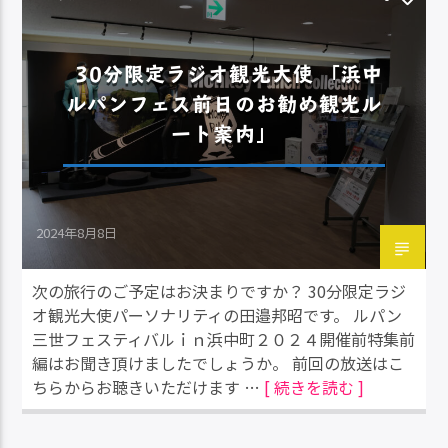
30分限定ラジオ観光大使 「浜中
ルパンフェス前日のお勧め観光ル
ート案内」
2024年8月8日
次の旅行のご予定はお決まりですか？ 30分限定ラジ
オ観光大使パーソナリティの田邉邦昭です。 ルパン
三世フェスティバルｉｎ浜中町２０２４開催前特集前
編はお聞き頂けましたでしょうか。 前回の放送はこ
ちらからお聴きいただけます …
[ 続きを読む ]