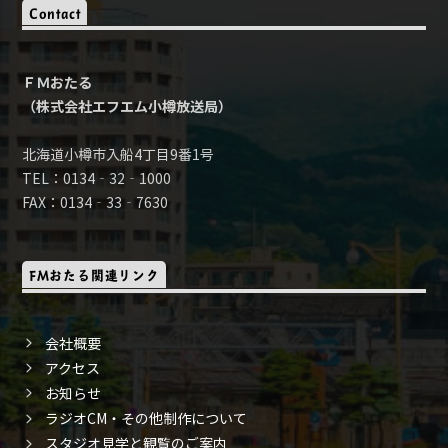
Contact
ＦＭおたる
（株式会社エフエム小樽放送局）
北海道小樽市入船4丁目9番1号
TEL：0134‐32‐1000
FAX：0134‐33‐7630
FMおたる関連リンク
会社概要
アクセス
お知らせ
ラジオCM・その他制作について
スタジオ見学と観覧のご案内