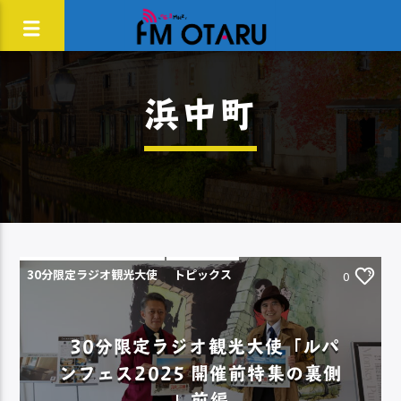
浜中町
30分限定ラジオ観光大使
トピックス
0
30分限定ラジオ観光大使「ルパ
ンフェス2025 開催前特集の裏側
」前編