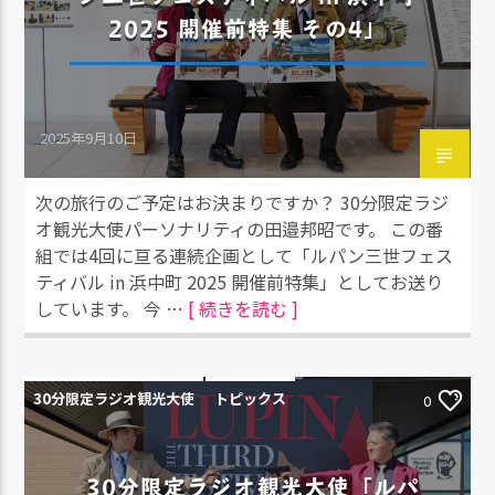
2025 開催前特集 その4」
2025年9月10日
次の旅行のご予定はお決まりですか？ 30分限定ラジ
オ観光大使パーソナリティの田邉邦昭です。 この番
組では4回に亘る連続企画として「ルパン三世フェス
ティバル in 浜中町 2025 開催前特集」としてお送り
しています。 今 …
[ 続きを読む ]
30分限定ラジオ観光大使
トピックス
0
30分限定ラジオ観光大使「ルパ