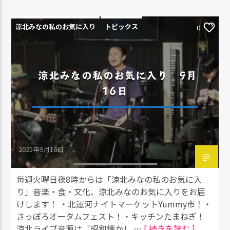
涼北みなの私のお気に入り
トピックス
0
涼北みなの私のお気に入り 9月
16日
2025年9月16日
毎週火曜日夜8時からは「涼北みなの私のお気に入
り」音楽・食・文化、涼北みなのお気に入りをお届
けします！ ・北運河ナイトマーケットYummy市！・
さっぽろオータムフェスト！・キッチンたまねぎ！
涼北ライブ音源は『昭和懐かし …
[ 続きを読む ]