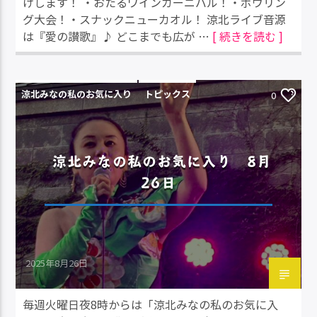
けします！ ・おたるワインカーニバル！・ボウリン
グ大会！・スナックニューカオル！ 涼北ライブ音源
は『愛の讃歌』♪ どこまでも広が …
[ 続きを読む ]
涼北みなの私のお気に入り
トピックス
0
涼北みなの私のお気に入り 8月
26日
2025年8月26日
毎週火曜日夜8時からは「涼北みなの私のお気に入