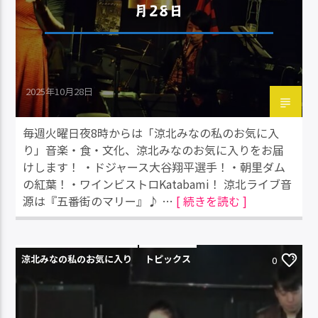
月28日
2025年10月28日
毎週火曜日夜8時からは「涼北みなの私のお気に入
り」音楽・食・文化、涼北みなのお気に入りをお届
けします！ ・ドジャース大谷翔平選手！・朝里ダム
の紅葉！・ワインビストロKatabami！ 涼北ライブ音
源は『五番街のマリー』♪ …
[ 続きを読む ]
涼北みなの私のお気に入り
トピックス
0