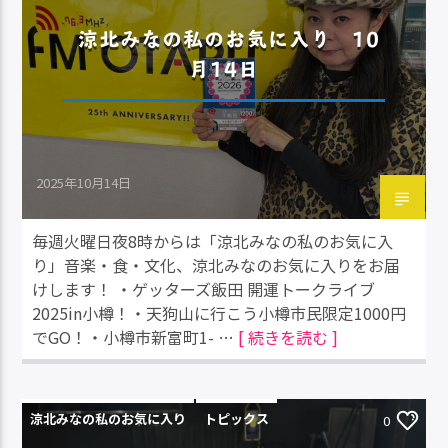
涼北みなの私のお気に入り 10
月14日
2025年10月14日
毎週火曜日夜8時からは「涼北みなの私のお気に入
り」音楽・食・文化、涼北みなのお気に入りをお届
けします！ ・ゲッターズ飯田 開運トークライブ
2025in小樽！・天狗山に行こう小樽市民限定1000円
でGO！・小樽市新富町1- …
[ 続きを読む ]
涼北みなの私のお気に入り
トピックス
0