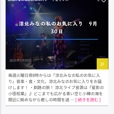
涼北みなの私のお気に入り 9月
30日
2025年9月30日
毎週火曜日夜8時からは「涼北みなの私のお気に入
り」音楽・食・文化、涼北みなのお気に入りをお届
けします！ ・釧路の旅！ 涼北ライブ音源は『星影の
小径枯葉』♪ どこまでも広がる青い空と小樽の海を
間近に眺めながら癒しの時間を過 …
[ 続きを読む ]