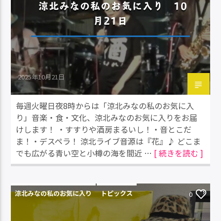
涼北みなの私のお気に入り 10
月21日
2025年10月21日
毎週火曜日夜8時からは「涼北みなの私のお気に入
り」音楽・食・文化、涼北みなのお気に入りをお届
けします！ ・すすりや酒房まるいし！・音とこだ
ま！・デスペラ！ 涼北ライブ音源は『花』♪ どこま
でも広がる青い空と小樽の海を間近 …
[ 続きを読む ]
涼北みなの私のお気に入り
トピックス
0