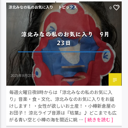
涼北みなの私のお気に入り
トピックス
0
涼北みなの私のお気に入り 9月
23日
2025年9月23日
毎週火曜日夜8時からは「涼北みなの私のお気に入
り」音楽・食・文化、涼北みなのお気に入りをお届
けします！ ・女性が欲しいお土産！・小樽新倉屋の
お団子！ 涼北ライブ音源は『枯葉』♪ どこまでも広
がる青い空と小樽の海を間近に眺 …
[ 続きを読む ]