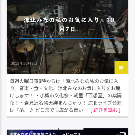
涼北みなの私のお気に入り 10
月7日
2025年10月7日
毎週火曜日夜8時からは「涼北みなの私のお気に入
り」音楽・食・文化、涼北みなのお気に入りをお届
けします！ ・小樽市文化祭・朝里「百想園」の紫陽
花！・岩見沢名物天狗まんじゅう！ 涼北ライブ音源
は『糸』♪ どこまでも広がる青い …
[ 続きを読む ]
涼北みなの私のお気に入り
トピックス
0