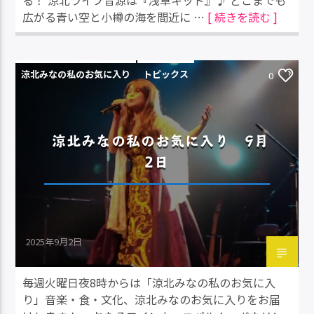
る！ 涼北ライブ音源は『浅草キッド』♪ どこまでも
広がる青い空と小樽の海を間近に …
[ 続きを読む ]
涼北みなの私のお気に入り
トピックス
0
涼北みなの私のお気に入り 9月
2日
2025年9月2日
毎週火曜日夜8時からは「涼北みなの私のお気に入
り」音楽・食・文化、涼北みなのお気に入りをお届