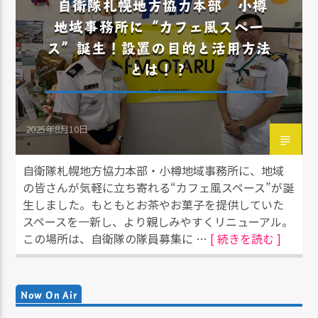
自衛隊札幌地方協力本部 小樽
地域事務所に“カフェ風スペー
ス”誕生！設置の目的と活用方法
とは！？
2025年8月10日
自衛隊札幌地方協力本部・小樽地域事務所に、地域
の皆さんが気軽に立ち寄れる“カフェ風スペース”が誕
生しました。もともとお茶やお菓子を提供していた
スペースを一新し、より親しみやすくリニューアル。
この場所は、自衛隊の隊員募集に …
[ 続きを読む ]
Now On Air