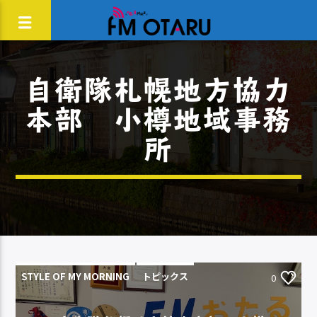
自衛隊札幌地方協力
本部 小樽地域事務
所
STYLE OF MY MORNING
トピックス
0